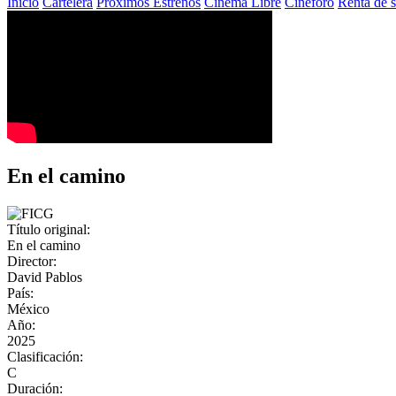
Inicio
Cartelera
Próximos Estrenos
Cinema Libre
Cineforo
Renta de s
En el camino
Título original:
En el camino
Director:
David Pablos
País:
México
Año:
2025
Clasificación:
C
Duración: