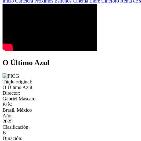
Inicio
Cartelera
Próximos Estrenos
Cinema Libre
Cineforo
Renta de s
O Último Azul
Título original:
O Último Azul
Director:
Gabriel Mascaro
País:
Brasil, México
Año:
2025
Clasificación:
B
Duración: