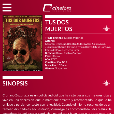
TUS DOS
MUERTOS
Título original:
Tus dos muertos
Actores:
Gerardo Trejoluna, Brontis Jodorowsky, Alexis Ayala,
Juan Daniel García Treviño, Myriam Bravo, Ofelia Cordova,
Camila Calónico, José Sefami.
Director:
Daniel Castro Zimbrón
País:
México
Año:
2025
Clasificación:
B15
Duración:
102 min.
Género:
Suspenso
SINOPSIS
Cipriano Zuzunaga es un policía judicial que ha visto pasar sus mejores días y
vive en una depresión que lo mantiene errante y atormentado, lo que lo ha
orillado a perder contacto con la realidad. Cuando el hijo no reconocido de un
famoso diputado es secuestrado, Zuzunaga es encomendado para realizar la