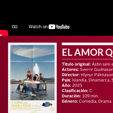
EL AMOR 
Título original:
Ástin sem e
Actores:
Sverrir Gudnason
Director:
Hlynur Pálmaso
País:
Islandia, Dinamarca, 
Año:
2025
Clasificación:
C
Duración:
109 min.
Género:
Comedia, Drama