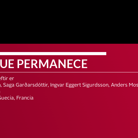
QUE PERMANECE
ftir er
, Saga Garðarsdóttir, Ingvar Eggert Sigurdsson, Anders Moss
n
Suecia, Francia