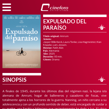
EXPULSADO DEL
PARAÍSO
Título original:
Amrum
Actores:
Jasper Billerbeck, Laura Tonke, Lisa Hagmeister, Kian
Köppke, Lars Jessen.
Director:
Fatih Akin
País:
Alemania
Año:
2025
Duración:
93 min.
Género:
Drama
SINOPSIS
A finales de 1945, durante los últimos días del régimen nazi, la lejana isla
alemana de Amrum, hogar de balleneros y cazadores de focas, vive
totalmente ajena a los horrores de la guerra. Nanning, un niño cercano a su
adolescencia y con un profundo sentido de deber, está encargado de cuidar a