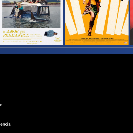
P.
encia