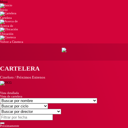
Menú
Inicio
Cartelera
Acerca de
Ubicación
Volver a Cineteca
CARTELERA
Cineforo / Próximos Estrenos
Vista detallada
Vista de cartelera
Próximamente