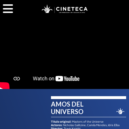
AMOS DEL
UNIVERSO
Título original:
Masters of the Universe
Actores:
Nicholas Galitzine, Camila Mendes, Idris Elba
Director:
Travis Knight